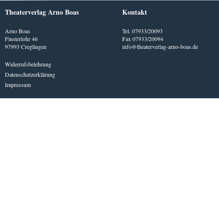
Theaterverlag Arno Boas
Kontakt
Arno Boas
Tel. 07933/20093
Finsterlohr 46
Fax 07933/20094
97993 Creglingen
info@theaterverlag-arno-boas.de
Widerrufsbelehrung
Datenschutzerklärung
Impressum