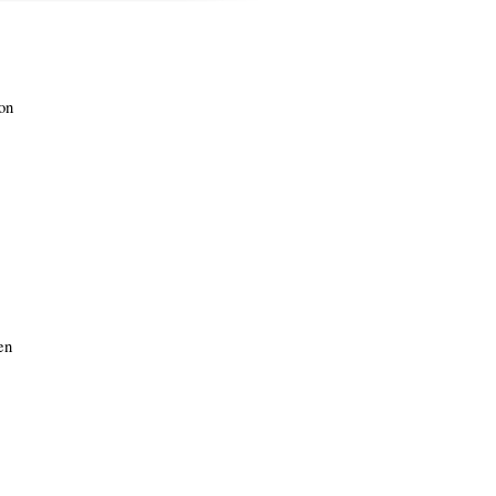
on
en