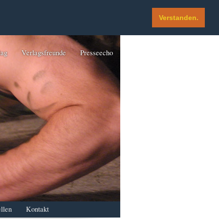
Verstanden.
lag
Verlagsfreunde
Presseecho
llen
Kontakt