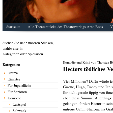
Startseite
Alle Theaterstücke des Theaterverlags Arno Boas
V
Suchen Sie nach unseren Stücken,
wahlweise in
Kategorien oder Spielarten.
Komödie und Krimi von Thorsten B
Kategorien
Hectors tödliches V
Drama
Einakter
Vier Millionen? Dafür würde ich
Für Jugendliche
Giselle, Hugh, Tracey und Ian w
Für Senioren
Ihr nicht gerade üppig von ihne
eben diese Summe. Allerdings:
Komödie
gelangen, fordert Hector in se
Lustspiel
untreue Gattin Sharona ins Grab
Schwank