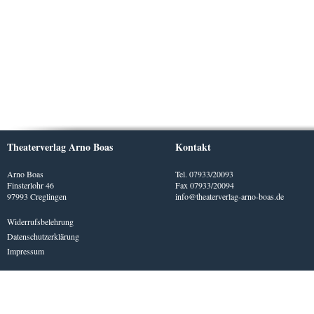
Theaterverlag Arno Boas
Kontakt
Arno Boas
Tel. 07933/20093
Finsterlohr 46
Fax 07933/20094
97993 Creglingen
info@theaterverlag-arno-boas.de
Widerrufsbelehrung
Datenschutzerklärung
Impressum