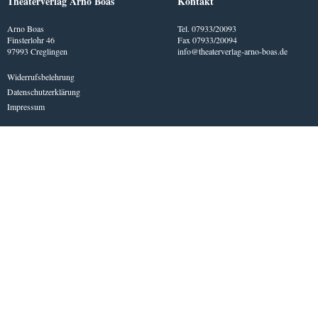
Theaterverlag Arno Boas
Kontakt
Arno Boas
Tel. 07933/20093
Finsterlohr 46
Fax 07933/20094
97993 Creglingen
info@theaterverlag-arno-boas.de
Widerrufsbelehrung
Datenschutzerklärung
Impressum