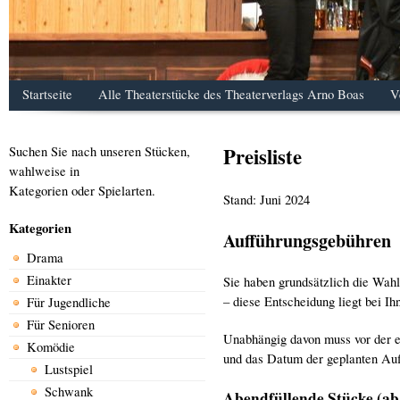
Startseite
Alle Theaterstücke des Theaterverlags Arno Boas
V
Preisliste
Suchen Sie nach unseren Stücken,
wahlweise in
Kategorien oder Spielarten.
Stand: Juni 2024
Kategorien
Aufführungsgebühren
Drama
Einakter
Sie haben grundsätzlich die Wahl
– diese Entscheidung liegt bei Ih
Für Jugendliche
Für Senioren
Unabhängig davon muss vor der e
Komödie
und das Datum der geplanten Auf
Lustspiel
Schwank
Abendfüllende Stücke (ab