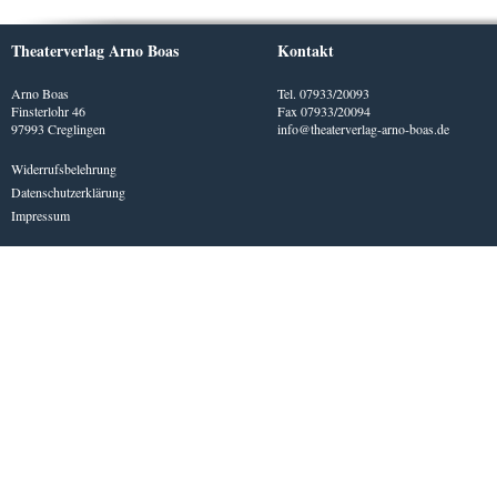
Theaterverlag Arno Boas
Kontakt
Arno Boas
Tel. 07933/20093
Finsterlohr 46
Fax 07933/20094
97993 Creglingen
info@theaterverlag-arno-boas.de
Widerrufsbelehrung
Datenschutzerklärung
Impressum