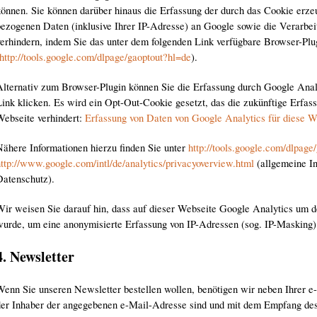
können. Sie können darüber hinaus die Erfassung der durch das Cookie erze
bezogenen Daten (inklusive Ihrer IP-Adresse) an Google sowie die Verarbe
verhindern, indem Sie das unter dem folgenden Link verfügbare Browser-Plug
http://tools.google.com/dlpage/gaoptout?hl=de
).
Alternativ zum Browser-Plugin können Sie die Erfassung durch Google Analy
Link klicken. Es wird ein Opt-Out-Cookie gesetzt, das die zukünftige Erfa
Webseite verhindert:
Erfassung von Daten von Google Analytics für diese W
Nähere Informationen hierzu finden Sie unter
http://tools.google.com/dlpage
http://www.google.com/intl/de/analytics/privacyoverview.html
(allgemeine In
Datenschutz).
Wir weisen Sie darauf hin, dass auf dieser Webseite Google Analytics um 
wurde, um eine anonymisierte Erfassung von IP-Adressen (sog. IP-Masking)
4. Newsletter
Wenn Sie unseren Newsletter bestellen wollen, benötigen wir neben Ihrer e
der Inhaber der angegebenen e-Mail-Adresse sind und mit dem Empfang des