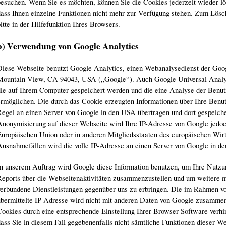
besuchen. Wenn Sie es möchten, können Sie die Cookies jederzeit wieder lö
dass Ihnen einzelne Funktionen nicht mehr zur Verfügung stehen. Zum Lösch
itte in der Hilfefunktion Ihres Browsers.
b) Verwendung von Google Analytics
Diese Webseite benutzt Google Analytics, einen Webanalysedienst der Goo
Mountain View, CA 94043, USA („Google“). Auch Google Universal Analyt
die auf Ihrem Computer gespeichert werden und die eine Analyse der Benut
ermöglichen. Die durch das Cookie erzeugten Informationen über Ihre Benu
Regel an einen Server von Google in den USA übertragen und dort gespeicher
Anonymisierung auf dieser Webseite wird Ihre IP-Adresse von Google jedoch
Europäischen Union oder in anderen Mitgliedsstaaten des europäischen Wirt
Ausnahmefällen wird die volle IP-Adresse an einen Server von Google in de
In unserem Auftrag wird Google diese Information benutzen, um Ihre Nutz
Reports über die Webseitenaktivitäten zusammenzustellen und um weitere m
verbundene Dienstleistungen gegenüber uns zu erbringen. Die im Rahmen v
übermittelte IP-Adresse wird nicht mit anderen Daten von Google zusammen
Cookies durch eine entsprechende Einstellung Ihrer Browser-Software verhin
dass Sie in diesem Fall gegebenenfalls nicht sämtliche Funktionen dieser W