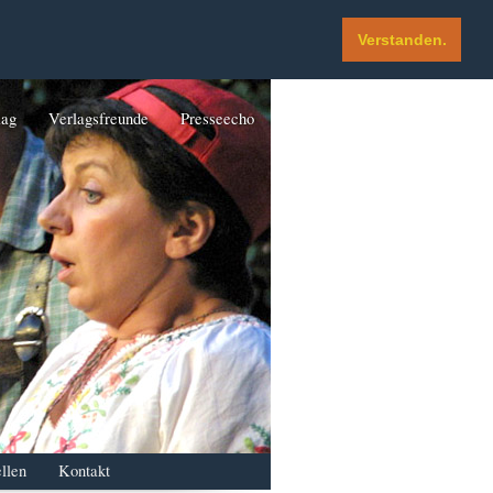
Verstanden.
lag
Verlagsfreunde
Presseecho
llen
Kontakt