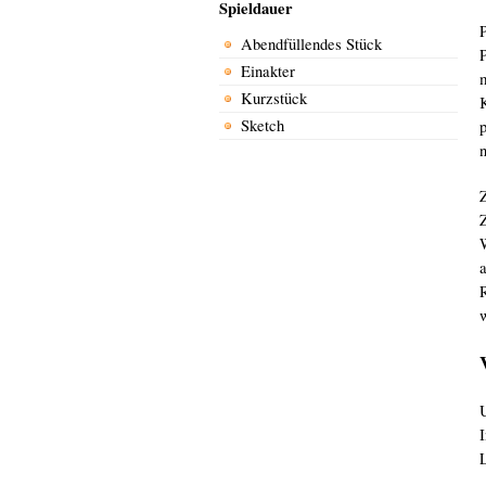
Spieldauer
P
Abendfüllendes Stück
P
Einakter
Kurzstück
Sketch
p
n
w