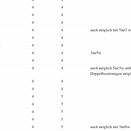
4
4
4
4
4
4
4
4
auch möglich mit 5m/3 w
4
4
)
4
4
4
4
3m/5w
4
4
4
4
auch möglich 5m/3w, au
Doppelbesetzungen mögl
4
4
4
4
4
5
4
5
4
5
4
5
4
5
auch möglich mit 3m/6w