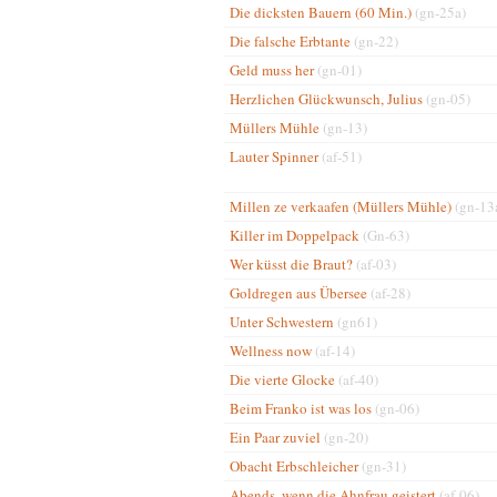
Die dicksten Bauern (60 Min.)
(gn-25a)
Die falsche Erbtante
(gn-22)
Geld muss her
(gn-01)
Herzlichen Glückwunsch, Julius
(gn-05)
Müllers Mühle
(gn-13)
Lauter Spinner
(af-51)
Millen ze verkaafen (Müllers Mühle)
(gn-13
Killer im Doppelpack
(Gn-63)
Wer küsst die Braut?
(af-03)
Goldregen aus Übersee
(af-28)
Unter Schwestern
(gn61)
Wellness now
(af-14)
Die vierte Glocke
(af-40)
Beim Franko ist was los
(gn-06)
Ein Paar zuviel
(gn-20)
Obacht Erbschleicher
(gn-31)
Abends, wenn die Ahnfrau geistert
(af-06)