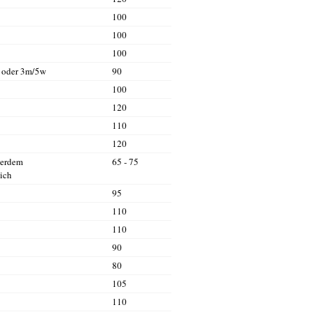
100
100
100
 oder 3m/5w
90
100
120
110
120
ßerdem
65 - 75
ich
95
110
110
90
80
105
110