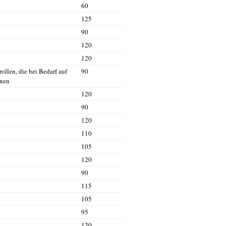
60
125
90
120
120
llen, die bei Bedarf auf
90
nnen
120
90
120
110
105
120
90
115
105
95
120