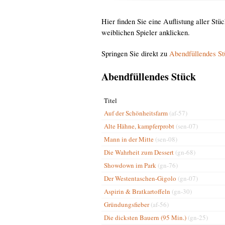
Hier finden Sie eine Auflistung aller St
weiblichen Spieler anklicken.
Springen Sie direkt zu
Abendfüllendes St
Abendfüllendes Stück
Titel
Auf der Schönheitsfarm
(af-57)
Alte Hähne, kampferprobt
(sen-07)
Mann in der Mitte
(sen-08)
Die Wahrheit zum Dessert
(gn-68)
Showdown im Park
(gn-76)
Der Westentaschen-Gigolo
(gn-07)
Aspirin & Bratkartoffeln
(gn-30)
Gründungsfieber
(af-56)
Die dicksten Bauern (95 Min.)
(gn-25)