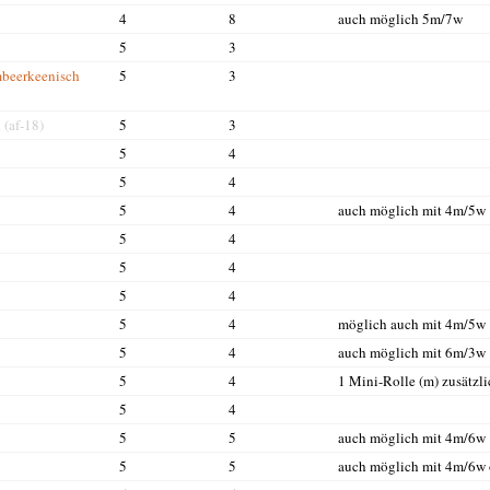
4
8
auch möglich 5m/7w
5
3
mbeerkeenisch
5
3
n
(af-18)
5
3
5
4
5
4
5
4
auch möglich mit 4m/5w
5
4
5
4
5
4
5
4
möglich auch mit 4m/5w
5
4
auch möglich mit 6m/3w
5
4
1 Mini-Rolle (m) zusätzli
5
4
5
5
auch möglich mit 4m/6w
5
5
auch möglich mit 4m/6w