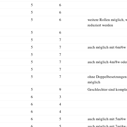
5
6
5
6
5
6
weitere Rollen möglich,
reduziert werden
5
6
5
7
5
7
auch möglich mit 6m/6w
5
7
5
7
auch möglich 4m/8w ode
5
7
5
7
ohne Doppelbesetzungen 
möglich
5
9
Geschlechter sind komple
6
3
6
4
6
4
6
5
auch möglich mit 5m/6w
6
5
auch möglich mit 7m/4w