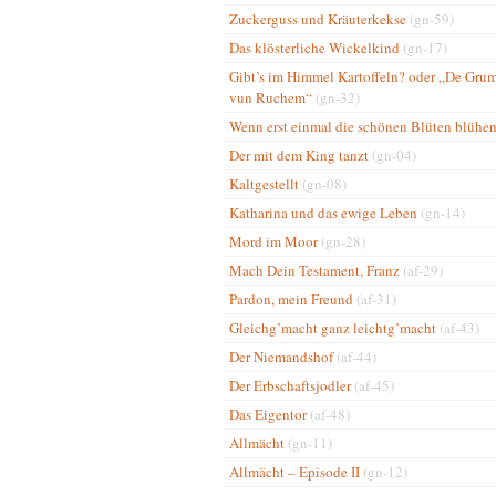
Zuckerguss und Kräuterkekse
(gn-59)
Das klösterliche Wickelkind
(gn-17)
Gibt’s im Himmel Kartoffeln? oder „De Gru
vun Ruchem“
(gn-32)
Wenn erst einmal die schönen Blüten blühe
Der mit dem King tanzt
(gn-04)
Kaltgestellt
(gn-08)
Katharina und das ewige Leben
(gn-14)
Mord im Moor
(gn-28)
Mach Dein Testament, Franz
(af-29)
Pardon, mein Freund
(af-31)
Gleichg’macht ganz leichtg’macht
(af-43)
Der Niemandshof
(af-44)
Der Erbschaftsjodler
(af-45)
Das Eigentor
(af-48)
Allmächt
(gn-11)
Allmächt – Episode II
(gn-12)