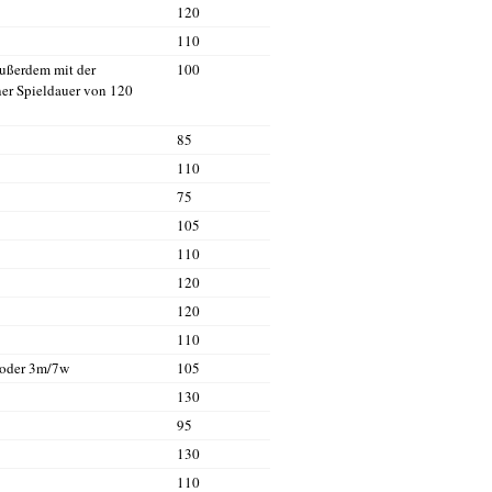
120
110
außerdem mit der
100
er Spieldauer von 120
85
110
75
105
110
120
120
110
 oder 3m/7w
105
130
95
130
110