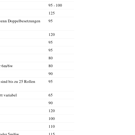
95 - 100
125
 wenn Doppelbesetzungen
95
120
95
95
80
r 6m/6w
80
90
sind bis zu 25 Rollen
95
tt variabel
65
90
120
100
110
 oder 5m/6w
115