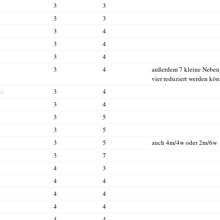
3
3
3
3
3
4
3
4
3
4
3
4
außerdem 7 kleine Nebenro
vier reduziert werden kö
a)
3
4
3
4
3
5
3
5
3
5
auch 4m/4w oder 2m/6w
3
7
4
3
4
4
4
4
4
4
4
4