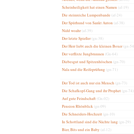
Scheinheiligkeit hat einen Namen
(af-19)
Die steinreiche Lumpenbande
(af-24)
Der Spürhund von Sankt Anton
(af-38)
Nidd woahr
(af-39)
Der letzte Spießer
(gn-38)
Der Herr liebt auch die kleinen Boxer
(gn-54
Der verflixte Jungbrunnen
(Gn-64)
Diebesgut und Spitzenhöschen
(gn-70)
Nala und die Reifeprüfung
(gn-71)
Der Tod ist auch nur ein Mensch
(gn-73)
Die Schafkopf-Gang und ihr Prophet
(gn-74)
Auf gute Feindschaft
(Gn-02)
Pension Rhönblick
(gn-09)
Die Schneiders-Hochzeit
(gn-10)
In Schottland sind die Nächte lang
(gn-29)
Bier, Bits und ein Baby
(af-12)