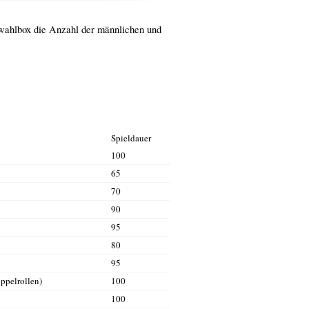
uswahlbox die Anzahl der männlichen und
Spieldauer
100
65
70
90
95
80
95
ppelrollen)
100
100