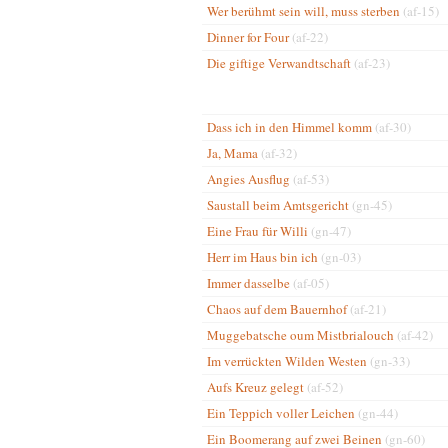
Wer berühmt sein will, muss sterben
(af-15)
Dinner for Four
(af-22)
Die giftige Verwandtschaft
(af-23)
Dass ich in den Himmel komm
(af-30)
Ja, Mama
(af-32)
Angies Ausflug
(af-53)
Saustall beim Amtsgericht
(gn-45)
Eine Frau für Willi
(gn-47)
Herr im Haus bin ich
(gn-03)
Immer dasselbe
(af-05)
Chaos auf dem Bauernhof
(af-21)
Muggebatsche oum Mistbrialouch
(af-42)
Im verrückten Wilden Westen
(gn-33)
Aufs Kreuz gelegt
(af-52)
Ein Teppich voller Leichen
(gn-44)
Ein Boomerang auf zwei Beinen
(gn-60)