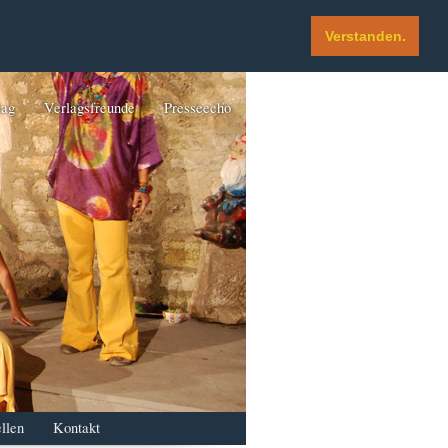
Verstanden.
lag
Verlagsfreunde
Presseecho
llen
Kontakt