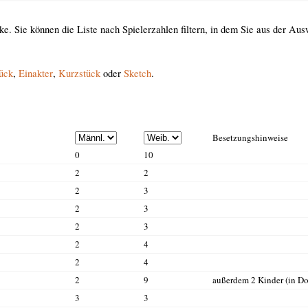
ücke. Sie können die Liste nach Spielerzahlen filtern, in dem Sie aus der A
ück
,
Einakter
,
Kurzstück
oder
Sketch
.
Besetzungshinweise
0
10
2
2
2
3
2
3
2
3
2
4
2
4
2
9
außerdem 2 Kinder (in Do
3
3