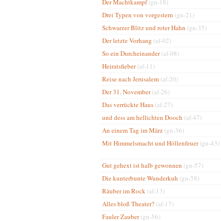
Der Machtkampf
(gn-18)
Drei Typen von vorgestern
(gn-21)
Schwarzer Blitz und roter Hahn
(gn-35)
Der letzte Vorhang
(af-02)
So ein Durcheinander
(af-08)
Heiratsfieber
(af-11)
Reise nach Jerusalem
(af-20)
Der 31. November
(af-26)
Das verrückte Haus
(af-27)
und dess am hellichten Dooch
(af-47)
An einem Tag im März
(gn-36)
Mit Himmelsmacht und Höllenfeuer
(gn-43)
Gut gehext ist halb gewonnen
(gn-57)
Die kunterbunte Wunderkuh
(gn-58)
Räuber im Rock
(af-13)
Alles bloß Theater?
(af-17)
Fauler Zauber
(gn-56)