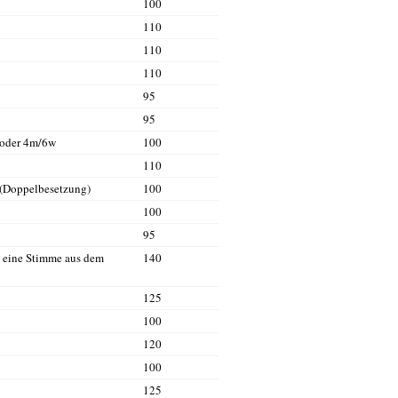
100
110
110
110
95
95
 oder 4m/6w
100
110
(Doppelbesetzung)
100
100
95
nd eine Stimme aus dem
140
125
100
120
100
125