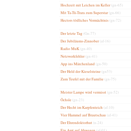
Hochzeit mit Leichen im Keller
(gn-65)
Mit Ta-Tü-Trara zum Superstar
(gn-66)
Hectors tödliches Vermächtnis
(gn-72)
Der letzte Tag
(Gn-77)
Der Jubiläums-Zinnober
(af-16)
Radio MuK
(gn-40)
Netzwerkfehler
(gn-41)
App ins Märchenland
(gn-50)
Der Held der Kieselsteine
(gn53)
Zum Teufel mit der Familie
(gn-75)
Meister Lampe wird vermisst
(gn-52)
Öchsle
(gn-23)
Der Hecht im Karpfenteich
(af-10)
Vier Hammel auf Brautschau
(af-41)
Der Ehrendoktorhut
(n-24)
Ein Amt auf Abwegen
(af-01)