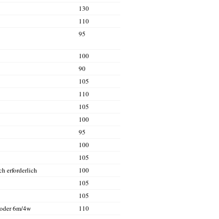
130
110
95
100
90
105
110
105
100
95
100
105
ch erforderlich
100
105
105
 oder 6m/4w
110