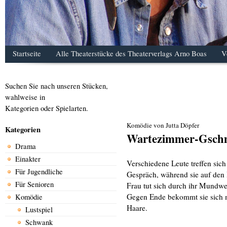
Startseite
Alle Theaterstücke des Theaterverlags Arno Boas
V
Suchen Sie nach unseren Stücken,
wahlweise in
Kategorien oder Spielarten.
Komödie von Jutta Döpfer
Kategorien
Wartezimmer-Gschm
Drama
Einakter
Verschiedene Leute treffen sic
Für Jugendliche
Gespräch, während sie auf den
Für Senioren
Frau tut sich durch ihr Mundwe
Gegen Ende bekommt sie sich mi
Komödie
Haare.
Lustspiel
Schwank