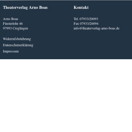
Theaterverlag Arno Boas
Kontakt
Arno Boas
Tel. 07933/20093
Finsterlohr 46
Fax 07933/20094
97993 Creglingen
info@theaterverlag-arno-boas.de
Widerrufsbelehrung
Datenschutzerklärung
Impressum