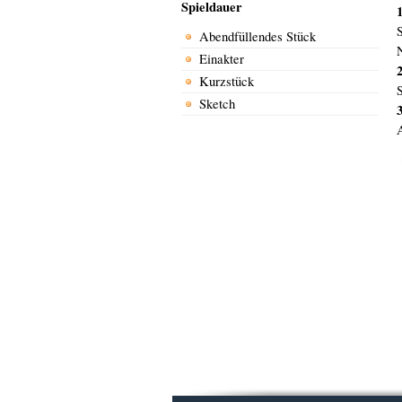
Spieldauer
1
Abendfüllendes Stück
N
Einakter
2
Kurzstück
Sketch
3