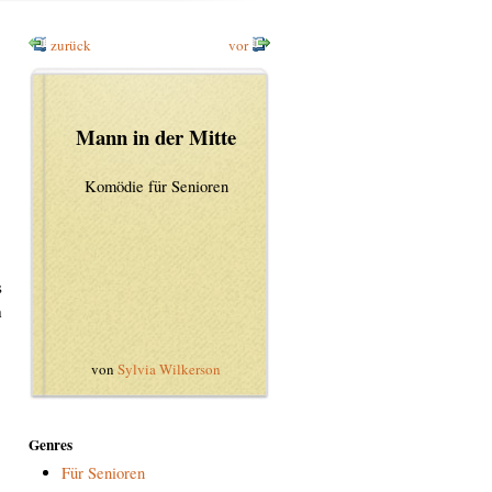
zurück
vor
Mann in der Mitte
Komödie für Senioren
s
n
von
Sylvia Wilkerson
Genres
Für Senioren