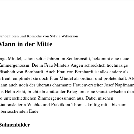
ür Senioren und Komödie von Sylvia Wilkerson
Mann in der Mitte
Inge Mindel, schon seit 5 Jahren im Seniorenstift, bekommt eine neue
Zimmergenossin: Die in Frau Mindels Augen schrecklich hochnäsige
Elisabeth von Bernhardi. Auch Frau von Bernhardi ist alles andere als
erfreut, empfindet sie doch Frau Mindel als ordinär und proletenhaft. Al
dann auch noch der überaus charmante Frauenversteher Josef Napfman
ins Heim zieht, bricht ein amüsanter Krieg um seine Gunst zwischen den
so unterschiedlichen Zimmergenossinnen aus. Dabei mischen
Stationsleiterin Wiebke und Praktikant Thomas kräftig mit – bis zum
überraschenden Ende
Bühnenbilder