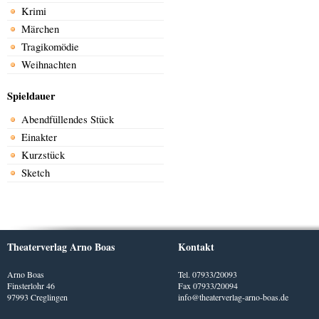
Krimi
Märchen
Tragikomödie
Weihnachten
Spieldauer
Abendfüllendes Stück
Einakter
Kurzstück
Sketch
Theaterverlag Arno Boas
Kontakt
Arno Boas
Tel. 07933/20093
Finsterlohr 46
Fax 07933/20094
97993 Creglingen
info@theaterverlag-arno-boas.de