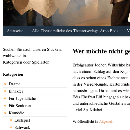
Startseite
Alle Theaterstücke des Theaterverlags Arno Boas
V
Wer möchte nicht g
Suchen Sie nach unseren Stücken,
wahlweise in
Kategorien oder Spielarten.
Erfolgsautor Jochen Wiltschko ha
nach einem Schlag auf den Kopf ü
Kategorien
dass es schon eines Fachmannes be
Drama
in der Vierer-Runde. Kartelbrud
herausbringen. Da kommt es wie g
Einakter
Edis Ehefrau Elfi hingegen sieht
Für Jugendliche
und unterschiedliche Gestalten a
Für Senioren
– viel Spaß dabei!
Komödie
Lustspiel
Veröffentlicht in
Allgemein
Schwank