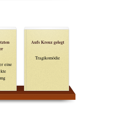
tzten
Aufs Kreuz gelegt
er
Tragikomödie
er eine
ckte
ung