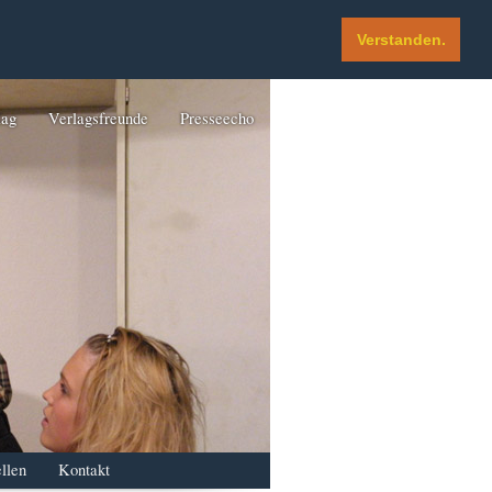
Verstanden.
lag
Verlagsfreunde
Presseecho
llen
Kontakt