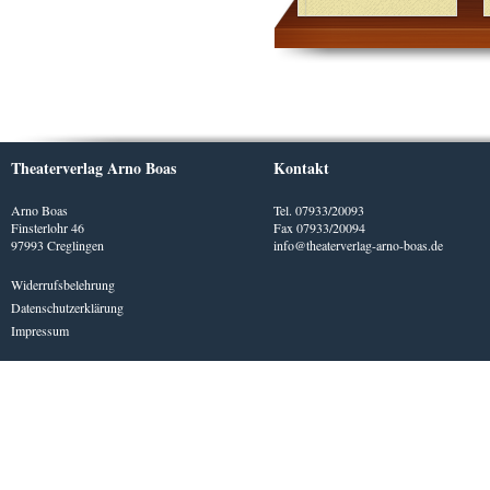
Theaterverlag Arno Boas
Kontakt
Arno Boas
Tel. 07933/20093
Finsterlohr 46
Fax 07933/20094
97993 Creglingen
info@theaterverlag-arno-boas.de
Widerrufsbelehrung
Datenschutzerklärung
Impressum