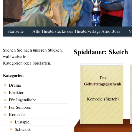
Startseite
Alle Theaterstücke des Theaterverlags Arno Boas
V
Spieldauer:
Sketch
Suchen Sie nach unseren Stücken,
wahlweise in
Kategorien oder Spielarten.
Kategorien
Das
Geburtstagsgeschenk
Drama
Einakter
Komödie (Sketch)
Für Jugendliche
Für Senioren
Komödie
Lustspiel
Schwank