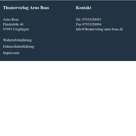
Theaterverlag Arno Boas
Kontakt
Arno Boas
Tel. 07933/20093
Finsterlohr 46
Fax 07933/20094
97993 Creglingen
info@theaterverlag-arno-boas.de
Widerrufsbelehrung
Datenschutzerklärung
Impressum