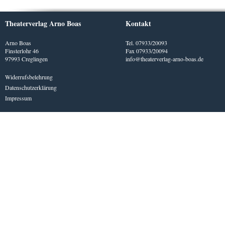
Theaterverlag Arno Boas
Kontakt
Arno Boas
Tel. 07933/20093
Finsterlohr 46
Fax 07933/20094
97993 Creglingen
info@theaterverlag-arno-boas.de
Widerrufsbelehrung
Datenschutzerklärung
Impressum