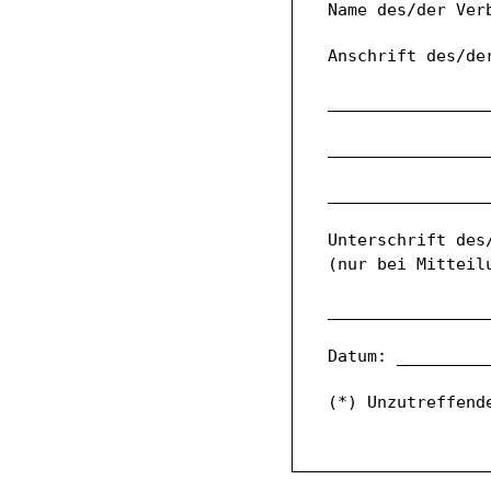
Name des/der Ver
Anschrift des/de
________________
________________
________________
Unterschrift des
(nur bei Mitteil
________________
Datum: _________
(*) Unzutreffend