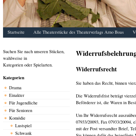
Startseite
Alle Theaterstücke des Theaterverlags Arno Boas
V
Widerrufsbelehrun
Suchen Sie nach unseren Stücken,
wahlweise in
Kategorien oder Spielarten.
Widerrufsrecht
Kategorien
Sie haben das Recht, binnen vie
Drama
Einakter
Die Widerrufsfrist beträgt vierz
Beförderer ist, die Waren in Be
Für Jugendliche
Für Senioren
Um Ihr Widerrufsrecht auszuüben,
Komödie
07933/20093, Fax 07933/20094, eM
Lustspiel
mit der Post versandter Brief, Te
Schwank
Sie können dafür das beigefügte 