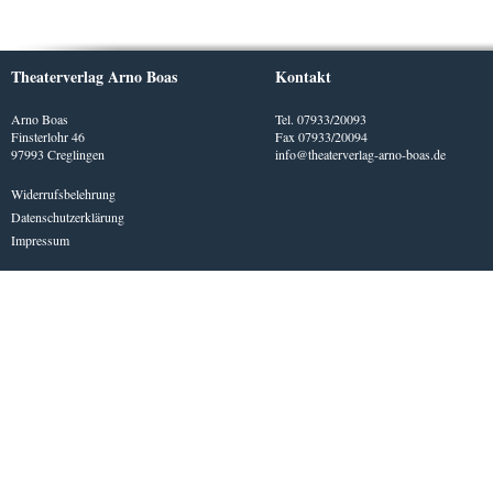
Theaterverlag Arno Boas
Kontakt
Arno Boas
Tel. 07933/20093
Finsterlohr 46
Fax 07933/20094
97993 Creglingen
info@theaterverlag-arno-boas.de
Widerrufsbelehrung
Datenschutzerklärung
Impressum