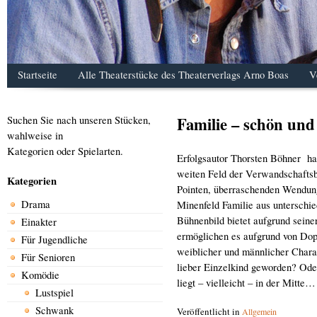
Startseite
Alle Theaterstücke des Theaterverlags Arno Boas
V
Familie – schön und
Suchen Sie nach unseren Stücken,
wahlweise in
Kategorien oder Spielarten.
Erfolgsautor Thorsten Böhner ha
weiten Feld der Verwandschaftsb
Kategorien
Pointen, überraschenden Wendun
Drama
Minenfeld Familie aus unterschie
Bühnenbild bietet aufgrund seiner
Einakter
ermöglichen es aufgrund von Dopp
Für Jugendliche
weiblicher und männlicher Charak
Für Senioren
lieber Einzelkind geworden? Ode
Komödie
liegt – vielleicht – in der Mitt
Lustspiel
Schwank
Veröffentlicht in
Allgemein