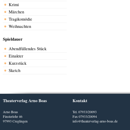
Krimi
Märchen
Tragikomödie
Weihnachten
Spieldauer
Abendfüllendes Stück
Einakter
Kurzstück
Sketch
Theaterverlag Arno Boas
Kontakt
Arno Boas
Tel. 07933/20093
Finsterlohr 46
Fax 07933/20094
97993 Creglingen
info@theaterverlag-arno-boas.de