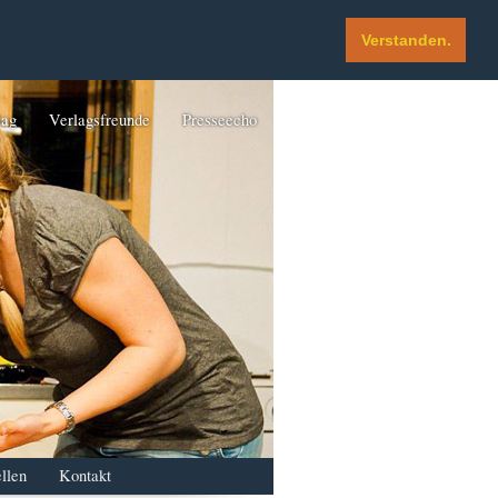
Verstanden.
lag
Verlagsfreunde
Presseecho
llen
Kontakt