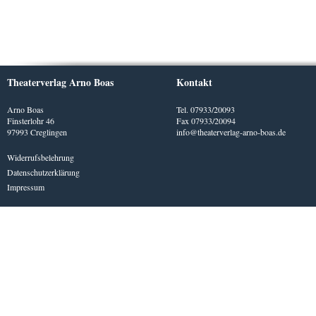
Theaterverlag Arno Boas
Kontakt
Arno Boas
Tel. 07933/20093
Finsterlohr 46
Fax 07933/20094
97993 Creglingen
info@theaterverlag-arno-boas.de
Widerrufsbelehrung
Datenschutzerklärung
Impressum