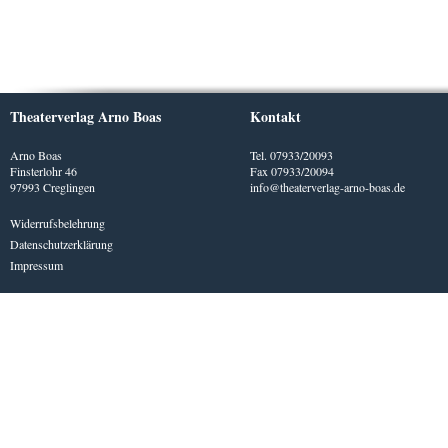
Theaterverlag Arno Boas
Kontakt
Arno Boas
Tel. 07933/20093
Finsterlohr 46
Fax 07933/20094
97993 Creglingen
info@theaterverlag-arno-boas.de
Widerrufsbelehrung
Datenschutzerklärung
Impressum