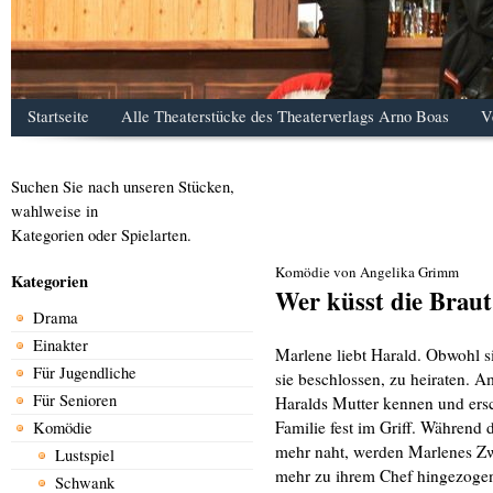
Startseite
Alle Theaterstücke des Theaterverlags Arno Boas
V
Suchen Sie nach unseren Stücken,
wahlweise in
Kategorien oder Spielarten.
Komödie von Angelika Grimm
Kategorien
Wer küsst die Braut
Drama
Einakter
Marlene liebt Harald. Obwohl s
Für Jugendliche
sie beschlossen, zu heiraten. A
Für Senioren
Haralds Mutter kennen und ersc
Familie fest im Griff. Während
Komödie
mehr naht, werden Marlenes Zw
Lustspiel
mehr zu ihrem Chef hingezogen f
Schwank