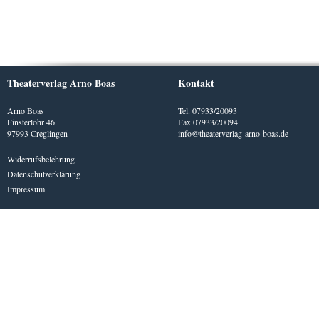
Theaterverlag Arno Boas
Kontakt
Arno Boas
Tel. 07933/20093
Finsterlohr 46
Fax 07933/20094
97993 Creglingen
info@theaterverlag-arno-boas.de
Widerrufsbelehrung
Datenschutzerklärung
Impressum