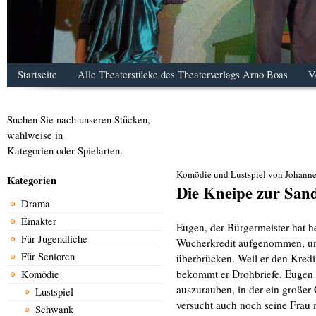
Startseite
Alle Theaterstücke des Theaterverlags Arno Boas
V
Suchen Sie nach unseren Stücken,
wahlweise in
Kategorien oder Spielarten.
Komödie und Lustspiel von Johanne
Kategorien
Die Kneipe zur San
Drama
Einakter
Eugen, der Bürgermeister hat h
Für Jugendliche
Wucherkredit aufgenommen, um 
Für Senioren
überbrücken. Weil er den Kredi
bekommt er Drohbriefe. Eugen p
Komödie
auszurauben, in der ein großer 
Lustspiel
versucht auch noch seine Frau 
Schwank