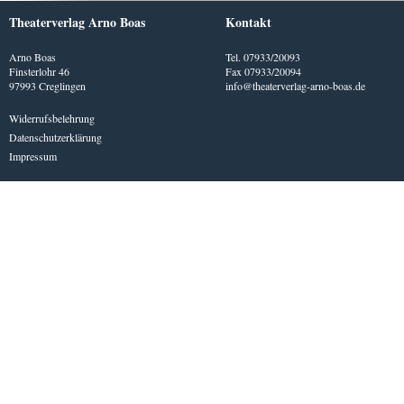
Theaterverlag Arno Boas
Kontakt
Arno Boas
Tel. 07933/20093
Finsterlohr 46
Fax 07933/20094
97993 Creglingen
info@theaterverlag-arno-boas.de
Widerrufsbelehrung
Datenschutzerklärung
Impressum