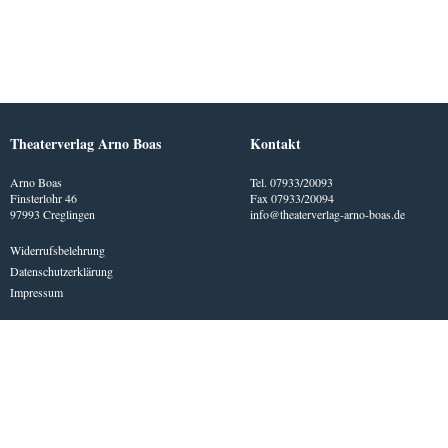
Theaterverlag Arno Boas
Kontakt
Arno Boas
Tel. 07933/20093
Finsterlohr 46
Fax 07933/20094
97993 Creglingen
info@theaterverlag-arno-boas.de
Widerrufsbelehrung
Datenschutzerklärung
Impressum