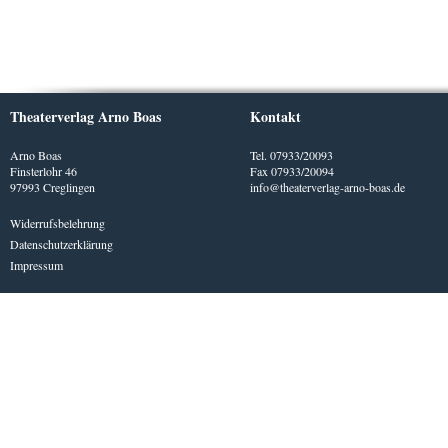
Theaterverlag Arno Boas
Kontakt
Arno Boas
Tel. 07933/20093
Finsterlohr 46
Fax 07933/20094
97993 Creglingen
info@theaterverlag-arno-boas.de
Widerrufsbelehrung
Datenschutzerklärung
Impressum