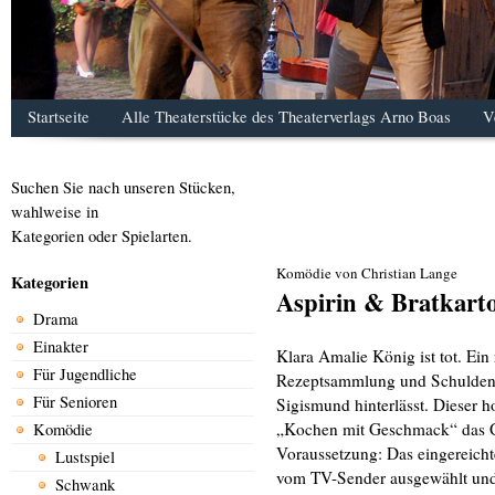
Startseite
Alle Theaterstücke des Theaterverlags Arno Boas
V
Suchen Sie nach unseren Stücken,
wahlweise in
Kategorien oder Spielarten.
Komödie von Christian Lange
Kategorien
Aspirin & Bratkarto
Drama
Einakter
Klara Amalie König ist tot. Ein
Für Jugendliche
Rezeptsammlung und Schulden, d
Für Senioren
Sigismund hinterlässt. Dieser h
„Kochen mit Geschmack“ das Ga
Komödie
Voraussetzung: Das eingereicht
Lustspiel
vom TV-Sender ausgewählt und 
Schwank