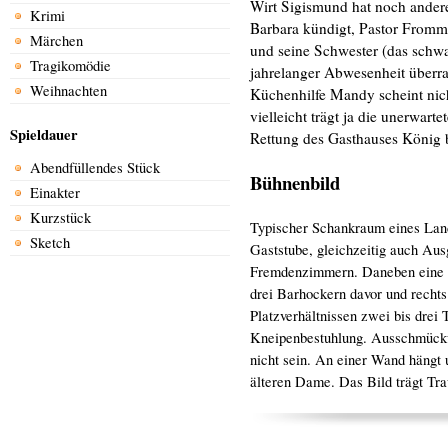
Wirt Sigismund hat noch ander
Krimi
Barbara kündigt, Pastor Frommh
Märchen
und seine Schwester (das schwa
Tragikomödie
jahrelanger Abwesenheit überr
Weihnachten
Küchenhilfe Mandy scheint nicht
vielleicht trägt ja die unerwar
Spieldauer
Rettung des Gasthauses König
Abendfüllendes Stück
Bühnenbild
Einakter
Kurzstück
Typischer Schankraum eines Land
Sketch
Gaststube, gleichzeitig auch Au
Fremdenzimmern. Daneben eine G
drei Barhockern davor und recht
Platzverhältnissen zwei bis drei
Kneipenbestuhlung. Ausschmücku
nicht sein. An einer Wand hängt u
älteren Dame. Das Bild trägt Trau