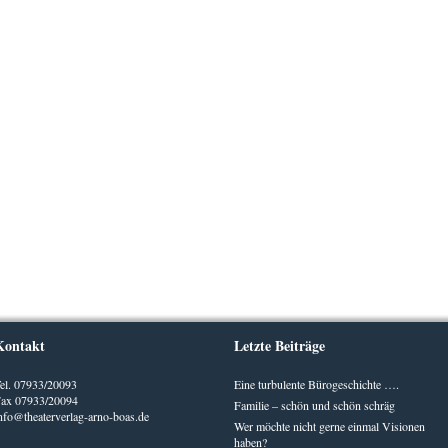
Kontakt
Letzte Beiträge
el. 07933/20093
Eine turbulente Bürogeschichte ….
ax 07933/20094
Familie – schön und schön schräg
nfo@theaterverlag-arno-boas.de
Wer möchte nicht gerne einmal Visionen
haben?