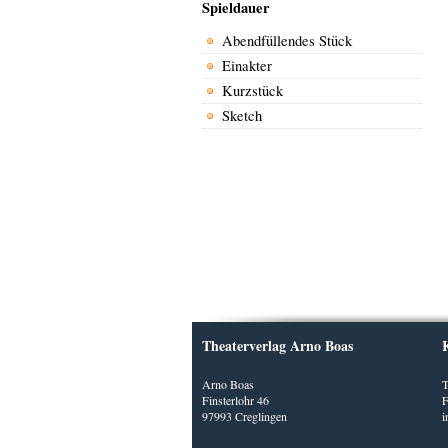
Spieldauer
Abendfüllendes Stück
Einakter
Kurzstück
Sketch
Theaterverlag Arno Boas
Arno Boas
T
Finsterlohr 46
F
97993 Creglingen
i