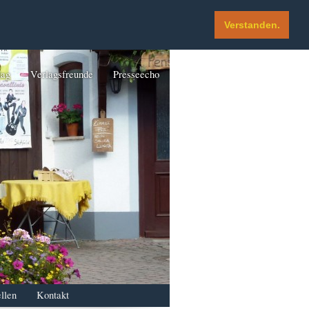
Verstanden.
lag
Verlagsfreunde
Presseecho
llen
Kontakt