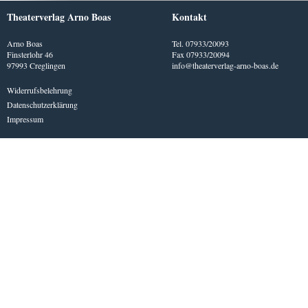
Theaterverlag Arno Boas
Kontakt
Arno Boas
Tel. 07933/20093
Finsterlohr 46
Fax 07933/20094
97993 Creglingen
info@theaterverlag-arno-boas.de
Widerrufsbelehrung
Datenschutzerklärung
Impressum