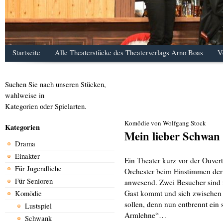
Startseite
Alle Theaterstücke des Theaterverlags Arno Boas
V
Suchen Sie nach unseren Stücken,
wahlweise in
Kategorien oder Spielarten.
Komödie von Wolfgang Stock
Kategorien
Mein lieber Schwan
Drama
Einakter
Ein Theater kurz vor der Ouver
Für Jugendliche
Orchester beim Einstimmen der I
Für Senioren
anwesend. Zwei Besucher sind re
Gast kommt und sich zwischen si
Komödie
sollen, denn nun entbrennt ein
Lustspiel
Armlehne“…
Schwank