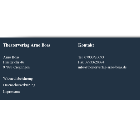
Theaterverlag Arno Boas
Kontakt
Arno Boas
Tel. 07933/20093
Finsterlohr 46
Fax 07933/20094
97993 Creglingen
info@theaterverlag-arno-boas.de
Widerrufsbelehrung
Datenschutzerklärung
Impressum