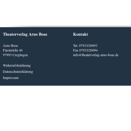
Theaterverlag Arno Boas
Kontakt
Arno Boas
Tel. 07933/20093
Finsterlohr 46
Fax 07933/20094
97993 Creglingen
info@theaterverlag-arno-boas.de
Widerrufsbelehrung
Datenschutzerklärung
Impressum