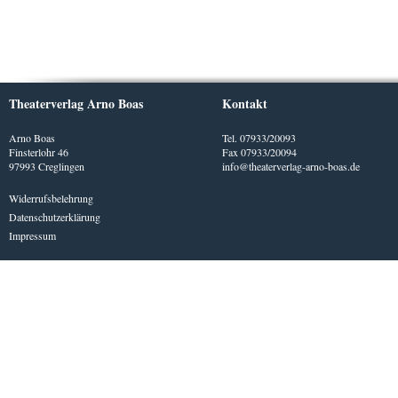
Theaterverlag Arno Boas
Kontakt
Arno Boas
Tel. 07933/20093
Finsterlohr 46
Fax 07933/20094
97993 Creglingen
info@theaterverlag-arno-boas.de
Widerrufsbelehrung
Datenschutzerklärung
Impressum