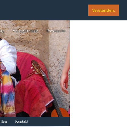
Verstanden.
lag
Verlagsfreunde
Presseecho
llen
Kontakt