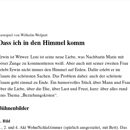
ustspiel von Wilhelm Wolpert
Dass ich in den Himmel komm
Erwin ist Witwer. Leni ist seine neue Liebe, was Nachbarin Marie mit
böser Zunge zu kommentieren weiß. Aber auch mit seiner zweiten Frau
erlebt Erwin nicht immer den Himmel auf Erden. Dafür erlebt er im
Traum die schönsten Sachen. Das Problem dabei: auch der schönste
Traum geht einmal zu Ende. Ein humorvolles Stück über Mann und Frau
über die Liebe, über die Ehe, über Lust und Frust, kurz: über alles rund
ums Thema „Beziehungskisten“.
Bühnenbilder
. Bild
., 2. und 4. Akt Wohn/Schlafzimmer (spärlich ausgestattet, mit Bett). Das