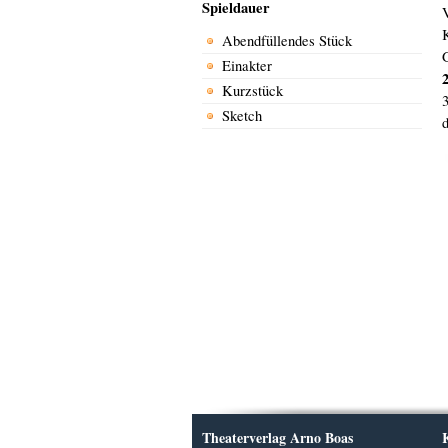
Spieldauer
Abendfüllendes Stück
G
Einakter
2
Kurzstück
Sketch
Theaterverlag Arno Boas