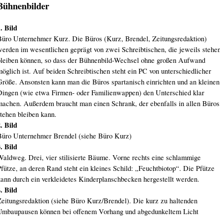
Bühnenbilder
. Bild
Büro Unternehmer Kurz. Die Büros (Kurz, Brendel, Zeitungsredaktion)
werden im wesentlichen geprägt von zwei Schreibtischen, die jeweils stehe
bleiben können, so dass der Bühnenbild-Wechsel ohne großen Aufwand
öglich ist. Auf beiden Schreibtischen steht ein PC von unterschiedlicher
Größe. Ansonsten kann man die Büros spartanisch einrichten und an kleinen
Dingen (wie etwa Firmen- oder Familienwappen) den Unterschied klar
machen. Außerdem braucht man einen Schrank, der ebenfalls in allen Büros
stehen bleiben kann.
. Bild
Büro Unternehmer Brendel (siehe Büro Kurz)
. Bild
Waldweg. Drei, vier stilisierte Bäume. Vorne rechts eine schlammige
fütze, an deren Rand steht ein kleines Schild: „Feuchtbiotop“. Die Pfütze
kann durch ein verkleidetes Kinderplanschbecken hergestellt werden.
. Bild
Zeitungsredaktion (siehe Büro Kurz/Brendel). Die kurz zu haltenden
Umbaupausen können bei offenem Vorhang und abgedunkeltem Licht