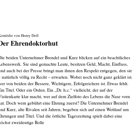
Komödie von Henry Doll
Der Ehrendoktorhut
Die beiden Unternehmer Brendel und Kurz blicken auf ein beachtliches
Lebenswerk. Sie sind gemachte Leute, besitzen Geld, Macht, Einfluss,
und auch bei der Presse bringt man ihnen den Respekt entgegen, den sie
– natürlich völlig zu Recht – erwarten. Wobei noch nicht ganz geklärt ist
wer von beiden der Bessere, Wichtigere, Erfolgreichere ist. Etwas fehlt.
in Titel. Oder ein Orden. Ein „Dr. h.c.“ vielleicht, der auf der
Visitenkarte klar macht, wer auf dem Zielfoto des Lebens die Nase vorn
hat. Doch wem gebührt eine Ehrung zuerst? Die Unternehmer Brendel
und Kurz, alte Rivalen seit Jahren, begeben sich auf einen Wettlauf um
Ehrungen und Titel. Und die örtliche Tageszeitung spielt dabei eine
höchst zweideutige Rolle