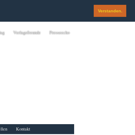
Verstanden.
lag
Verlagsfreunde
Presseecho
llen
Kontakt