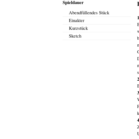
Spieldauer
Abendfüllendes Stück
1
Einakter
Kurzstück
Sketch
m
2
3
P
4