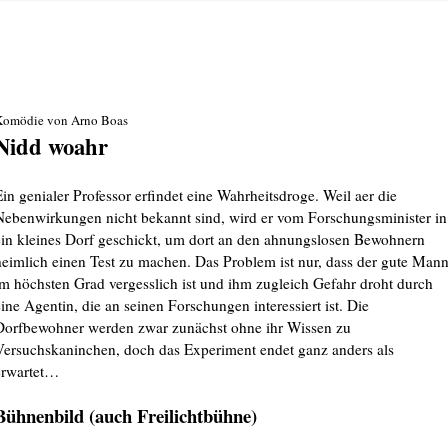
Komödie von Arno Boas
Nidd woahr
Ein genialer Professor erfindet eine Wahrheitsdroge. Weil aer die
Nebenwirkungen nicht bekannt sind, wird er vom Forschungsminister in
ein kleines Dorf geschickt, um dort an den ahnungslosen Bewohnern
heimlich einen Test zu machen. Das Problem ist nur, dass der gute Man
im höchsten Grad vergesslich ist und ihm zugleich Gefahr droht durch
eine Agentin, die an seinen Forschungen interessiert ist. Die
Dorfbewohner werden zwar zunächst ohne ihr Wissen zu
Versuchskaninchen, doch das Experiment endet ganz anders als
erwartet…
Bühnenbild (auch Freilichtbühne)