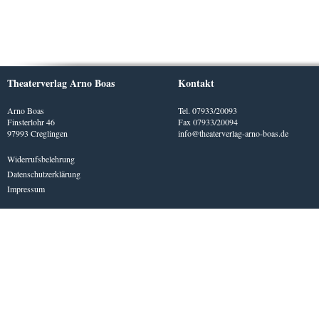
Theaterverlag Arno Boas
Kontakt
Arno Boas
Tel. 07933/20093
Finsterlohr 46
Fax 07933/20094
97993 Creglingen
info@theaterverlag-arno-boas.de
Widerrufsbelehrung
Datenschutzerklärung
Impressum