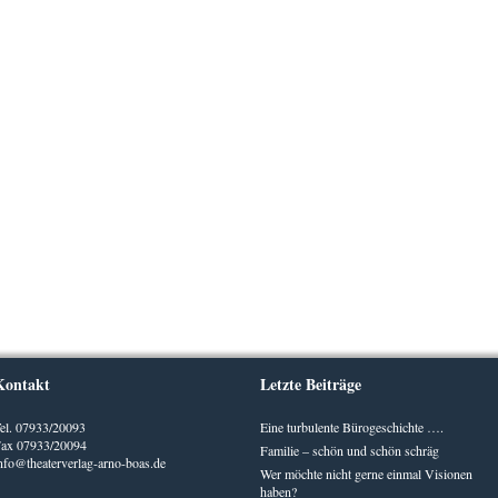
Kontakt
Letzte Beiträge
el. 07933/20093
Eine turbulente Bürogeschichte ….
ax 07933/20094
Familie – schön und schön schräg
nfo@theaterverlag-arno-boas.de
Wer möchte nicht gerne einmal Visionen
haben?