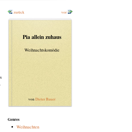
zurück
vor
Pia allein zuhaus
Weihnachtskomödie
s
,
von
Dieter Bauer
Genres
Weihnachten