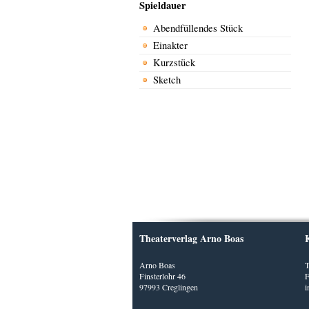
Spieldauer
Abendfüllendes Stück
Einakter
Kurzstück
Sketch
Theaterverlag Arno Boas
Arno Boas
T
Finsterlohr 46
F
97993 Creglingen
i