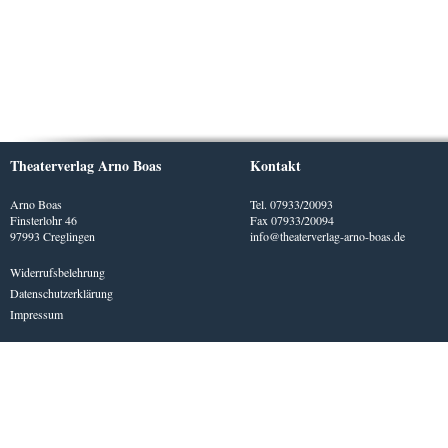
Theaterverlag Arno Boas
Kontakt
Arno Boas
Tel. 07933/20093
Finsterlohr 46
Fax 07933/20094
97993 Creglingen
info@theaterverlag-arno-boas.de
Widerrufsbelehrung
Datenschutzerklärung
Impressum