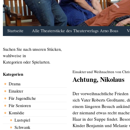
Startseite
Alle Theaterstücke des Theaterverlags Arno Boas
V
Suchen Sie nach unseren Stücken,
wahlweise in
Kategorien oder Spielarten.
Einakter und Weihnachten von Chris
Kategorien
Achtung, Nikolaus
Drama
Einakter
Der vorweihnachtliche Frieden i
Für Jugendliche
sich Vater Roberts Großtante, d
Für Senioren
einem längeren Besuch ankündi
der niemand etwas recht mache
Komödie
Haar in der Suppe findet. Beson
Lustspiel
Kinder Benjamin und Melanie w
Schwank