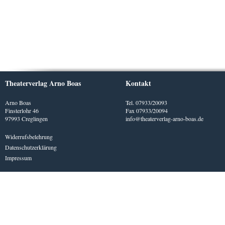
Theaterverlag Arno Boas
Kontakt
Arno Boas
Tel. 07933/20093
Finsterlohr 46
Fax 07933/20094
97993 Creglingen
info@theaterverlag-arno-boas.de
Widerrufsbelehrung
Datenschutzerklärung
Impressum