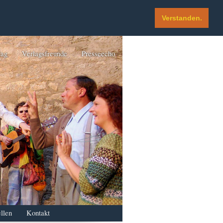
Verstanden.
lag
Verlagsfreunde
Presseecho
llen
Kontakt