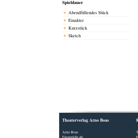
Spieldauer
Abendfüllendes Stück
Einakter
Kurzstück
Sketch
Theaterverlag Arno Boas
Arno Boas
T
Finsterlohr 46
F