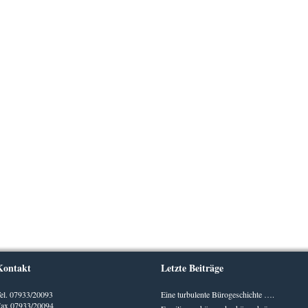
Kontakt
Letzte Beiträge
el. 07933/20093
Eine turbulente Bürogeschichte ….
ax 07933/20094