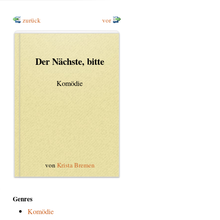
zurück
vor
Der Nächste, bitte
Komödie
von
Krista Bremen
Genres
Komödie