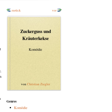
zurück
vor
Zuckerguss und
Kräuterkekse
t
Komödie
.
n
von
Christian Ziegler
n
Genres
Komödie