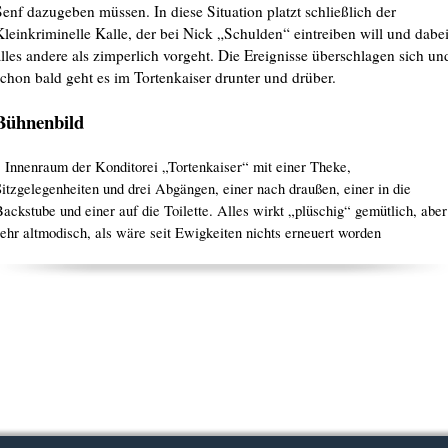
Senf dazugeben müssen. In diese Situation platzt schließlich der
Kleinkriminelle Kalle, der bei Nick „Schulden“ eintreiben will und dabe
alles andere als zimperlich vorgeht. Die Ereignisse überschlagen sich un
schon bald geht es im Tortenkaiser drunter und drüber.
Bühnenbild
1 Innenraum der Konditorei „Tortenkaiser“ mit einer Theke,
Sitzgelegenheiten und drei Abgängen, einer nach draußen, einer in die
ackstube und einer auf die Toilette. Alles wirkt „plüschig“ gemütlich, aber
sehr altmodisch, als wäre seit Ewigkeiten nichts erneuert worden