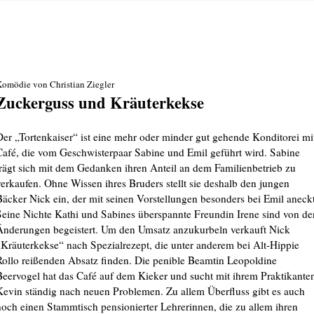
omödie von Christian Ziegler
Zuckerguss und Kräuterkekse
Der „Tortenkaiser“ ist eine mehr oder minder gut gehende Konditorei mi
Café, die vom Geschwisterpaar Sabine und Emil geführt wird. Sabine
trägt sich mit dem Gedanken ihren Anteil an dem Familienbetrieb zu
verkaufen. Ohne Wissen ihres Bruders stellt sie deshalb den jungen
Bäcker Nick ein, der mit seinen Vorstellungen besonders bei Emil aneckt
Seine Nichte Kathi und Sabines überspannte Freundin Irene sind von de
Änderungen begeistert. Um den Umsatz anzukurbeln verkauft Nick
„Kräuterkekse“ nach Spezialrezept, die unter anderem bei Alt-Hippie
Rollo reißenden Absatz finden. Die penible Beamtin Leopoldine
Beervogel hat das Café auf dem Kieker und sucht mit ihrem Praktikante
Kevin ständig nach neuen Problemen. Zu allem Überfluss gibt es auch
noch einen Stammtisch pensionierter Lehrerinnen, die zu allem ihren