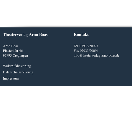
Theaterverlag Arno Boas
Kontakt
Arno Boas
Tel. 07933/20093
Finsterlohr 46
Fax 07933/20094
97993 Creglingen
info@theaterverlag-arno-boas.de
Widerrufsbelehrung
Datenschutzerklärung
Impressum