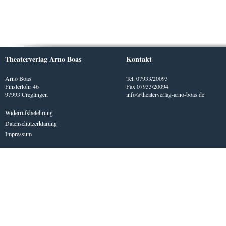
Theaterverlag Arno Boas
Kontakt
Arno Boas
Tel. 07933/20093
Finsterlohr 46
Fax 07933/20094
97993 Creglingen
info@theaterverlag-arno-boas.de
Widerrufsbelehrung
Datenschutzerklärung
Impressum