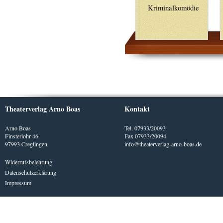
Kriminalkomödie
Theaterverlag Arno Boas
Kontakt
Arno Boas
Tel. 07933/20093
Finsterlohr 46
Fax 07933/20094
97993 Creglingen
info@theaterverlag-arno-boas.de
Widerrufsbelehrung
Datenschutzerklärung
Impressum