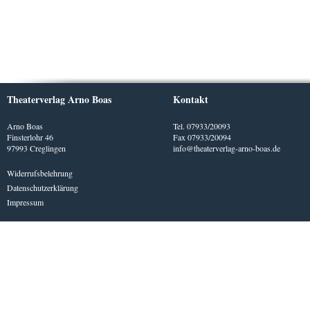
Theaterverlag Arno Boas
Kontakt
Arno Boas
Tel. 07933/20093
Finsterlohr 46
Fax 07933/20094
97993 Creglingen
info@theaterverlag-arno-boas.de
Widerrufsbelehrung
Datenschutzerklärung
Impressum