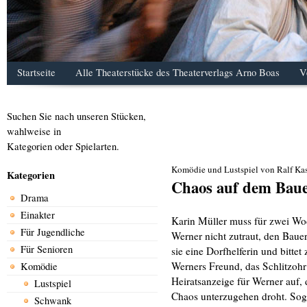
Startseite
Alle Theaterstücke des Theaterverlags Arno Boas
V
Suchen Sie nach unseren Stücken,
wahlweise in
Kategorien oder Spielarten.
Komödie und Lustspiel von Ralf Kas
Kategorien
Chaos auf dem Bau
Drama
Einakter
Karin Müller muss für zwei Wo
Für Jugendliche
Werner nicht zutraut, den Bauer
Für Senioren
sie eine Dorfhelferin und bitte
Werners Freund, das Schlitzohr 
Komödie
Heiratsanzeige für Werner auf, 
Lustspiel
Chaos unterzugehen droht. Sog
Schwank