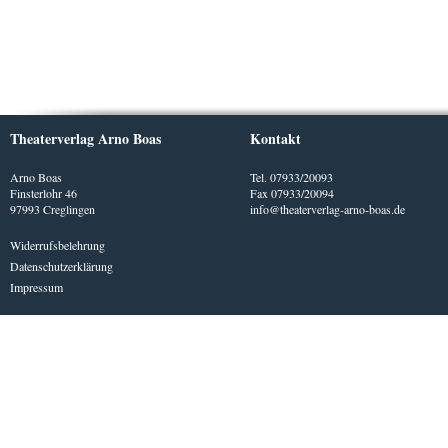
Theaterverlag Arno Boas
Kontakt
Arno Boas
Tel. 07933/20093
Finsterlohr 46
Fax 07933/20094
97993 Creglingen
info@theaterverlag-arno-boas.de
Widerrufsbelehrung
Datenschutzerklärung
Impressum