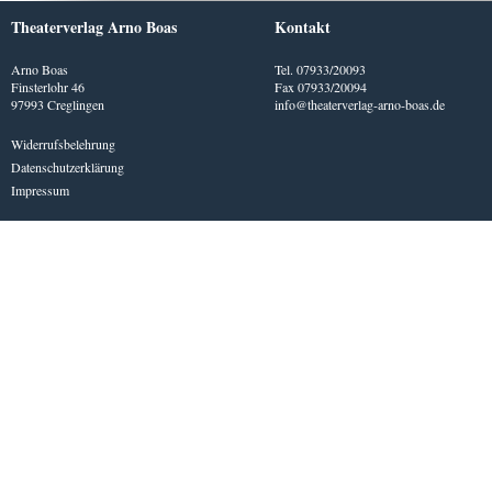
Theaterverlag Arno Boas
Kontakt
Arno Boas
Tel. 07933/20093
Finsterlohr 46
Fax 07933/20094
97993 Creglingen
info@theaterverlag-arno-boas.de
Widerrufsbelehrung
Datenschutzerklärung
Impressum