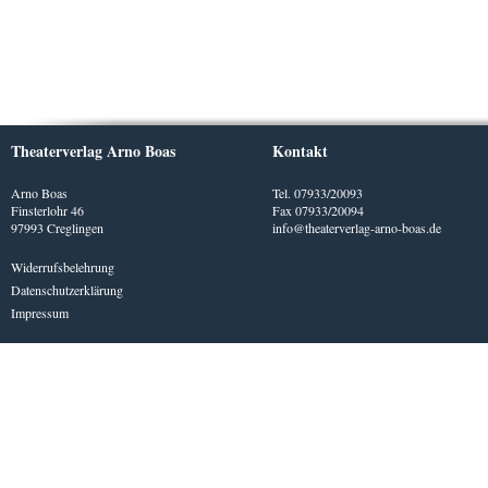
Theaterverlag Arno Boas
Kontakt
Arno Boas
Tel. 07933/20093
Finsterlohr 46
Fax 07933/20094
97993 Creglingen
info@theaterverlag-arno-boas.de
Widerrufsbelehrung
Datenschutzerklärung
Impressum