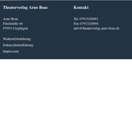
Theaterverlag Arno Boas
Kontakt
Arno Boas
Tel. 07933/20093
Finsterlohr 46
Fax 07933/20094
97993 Creglingen
info@theaterverlag-arno-boas.de
Widerrufsbelehrung
Datenschutzerklärung
Impressum