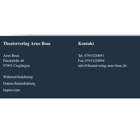
Theaterverlag Arno Boas
Kontakt
Arno Boas
Tel. 07933/20093
Finsterlohr 46
Fax 07933/20094
97993 Creglingen
info@theaterverlag-arno-boas.de
Widerrufsbelehrung
Datenschutzerklärung
Impressum