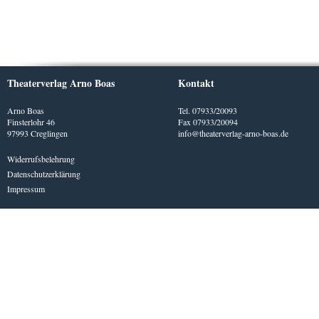
Theaterverlag Arno Boas
Kontakt
Arno Boas
Tel. 07933/20093
Finsterlohr 46
Fax 07933/20094
97993 Creglingen
info@theaterverlag-arno-boas.de
Widerrufsbelehrung
Datenschutzerklärung
Impressum