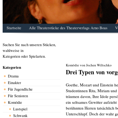
Startseite
Alle Theaterstücke des Theaterverlags Arno Boas
V
Suchen Sie nach unseren Stücken,
wahlweise in
Kategorien oder Spielarten.
Komödie von Jochen Wiltschko
Kategorien
Drei Typen von vorg
Drama
Einakter
Goethe, Mozart und Einstein he
Für Jugendliche
Studentinnen Rita, Miriam und 
Für Senioren
träumen davon, Ihre Idole pers
ein seltsames Gewitter aufzieht 
Komödie
berühmten Herren tatsächlich b
Lustspiel
Unterschlupf. Doch der wahr ge
Schwank