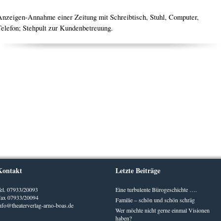
Anzeigen-Annahme einer Zeitung mit Schreibtisch, Stuhl, Computer,
Telefon; Stehpult zur Kundenbetreuung.
Kontakt
Letzte Beiträge
el. 07933/20093
Eine turbulente Bürogeschichte ….
ax 07933/20094
Familie – schön und schön schräg
nfo@theaterverlag-arno-boas.de
Wer möchte nicht gerne einmal Visionen
haben?