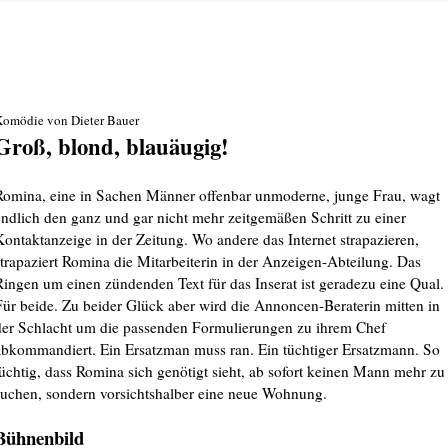
Komödie von Dieter Bauer
Groß, blond, blauäugig!
Romina, eine in Sachen Männer offenbar unmoderne, junge Frau, wagt
endlich den ganz und gar nicht mehr zeitgemäßen Schritt zu einer
Kontaktanzeige in der Zeitung. Wo andere das Internet strapazieren,
strapaziert Romina die Mitarbeiterin in der Anzeigen-Abteilung. Das
Ringen um einen zündenden Text für das Inserat ist geradezu eine Qual.
Für beide. Zu beider Glück aber wird die Annoncen-Beraterin mitten in
der Schlacht um die passenden Formulierungen zu ihrem Chef
abkommandiert. Ein Ersatzman muss ran. Ein tüchtiger Ersatzmann. So
tüchtig, dass Romina sich genötigt sieht, ab sofort keinen Mann mehr zu
suchen, sondern vorsichtshalber eine neue Wohnung.
Bühnenbild