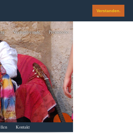
Verstanden.
lag
Verlagsfreunde
Presseecho
llen
Kontakt