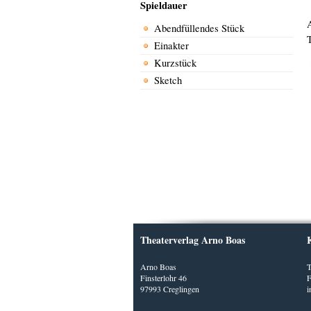
Spieldauer
Abendfüllendes Stück
Einakter
Kurzstück
Sketch
Theaterverlag Arno Boas
Arno Boas
T
Finsterlohr 46
F
97993 Creglingen
i