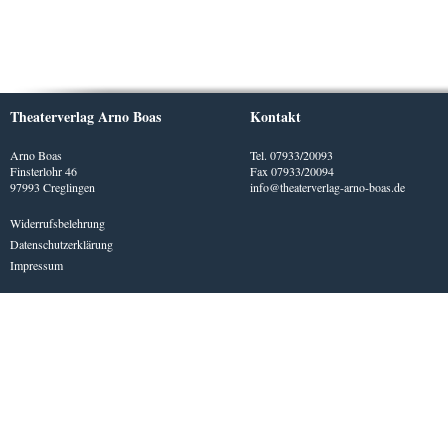
Theaterverlag Arno Boas
Kontakt
Arno Boas
Tel. 07933/20093
Finsterlohr 46
Fax 07933/20094
97993 Creglingen
info@theaterverlag-arno-boas.de
Widerrufsbelehrung
Datenschutzerklärung
Impressum